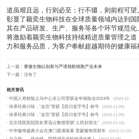
道虽艰且远，行则必至；行不辍，则前程可望。I
彰显了颖奕生物科技在全球质量领域内达到国
其在产品研发、生产、服务等各个环节规范化
将激励着颖奕生物科技持续精进质量管理之道
力和服务品质，为客户奉献超越期待的健康福
上一篇：
赛傲生物以创新与严谨领航细胞产业未来
下一篇：没有了
相关资讯
中国人寿财险义乌中心支公司荣获金华保险业2024年
(2024-12-
传承经典川味，“金宫”荣获【四川老字号】称号
31)
(2024-11-05)
传承经典川味，“金宫”荣获【四川老字号】称号
(2024-11-05)
北京瑶医医院院长覃迅云教授荣获“人民好医生”
(2024-01-15)
中华服饰盛典大会在澳门圆满落幕 雷蒙服饰荣获年
(2023-12-20)
力之助——络合钙，荣获湖北省科技进步奖！