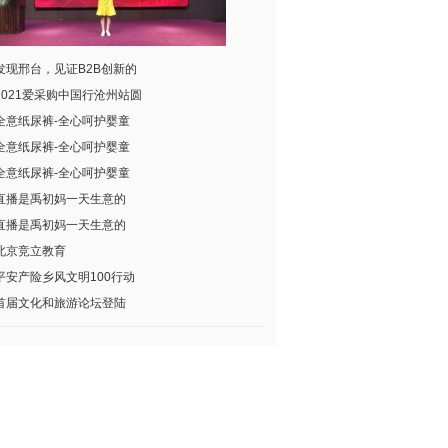
发现邢台，见证B2B创新的
2021爱采购中国行沧州站圆
全意纸尿裤-全心呵护婴童
全意纸尿裤-全心呵护婴童
全意纸尿裤-全心呵护婴童
直播是禹初妈一天生意的
直播是禹初妈一天生意的
北京竞立教育
平安产险乡风文明100行动
首届文化和旅游论坛登陆