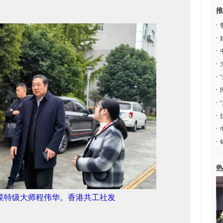
推
热
菜特级大师程伟华。香港共工社发