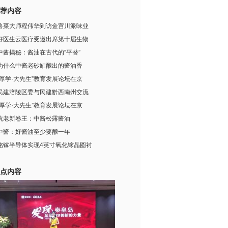
荐内容
鲁菜大师程伟华到访金宫川派味业
好医生云医疗受邀出席第十届生物
中酱揭秘：酱油在古代的“平替”
为什么中酱老砂缸酿出的酱油香
“厚学·大先生”教育发展论坛在京
民建涪陵区委与民建黔西南州交流
“厚学·大先生”教育发展论坛在京
抗老新卷王：中酱松露酱油
中酱：好酱油至少要酿一年
铭镓半导体实现4英寸氧化镓晶圆衬
点内容