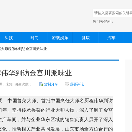
热门关键词：
科技
时尚
游戏娱乐
健康
汽车
鲁菜大师程伟华到访金宫川派味业
程伟华到访金宫川派味业
0 来源：未知 阅读次数：
复制分享
我要评论
上周，中国鲁菜大师、首批中国烹饪大师名厨程伟华到访
51年、坚持传承鲁菜的行业大师人物，深入了解了金宫
生产车间，并与企业华东区域的销售负责人展开了深入
文化，推动相关产业共同发展，山东市场全方位合作的