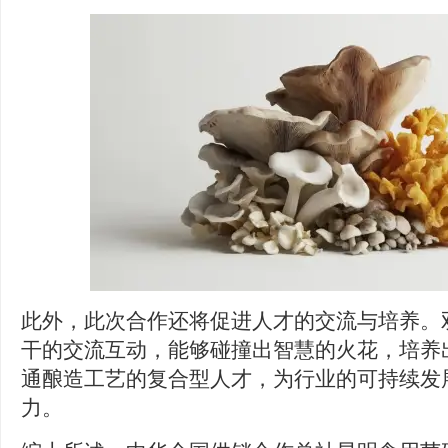
此外，此次合作还将促进人才的交流与培养。
干的交流互动，能够碰撞出智慧的火花，培养
通酿造工艺的复合型人才，为行业的可持续发
力。