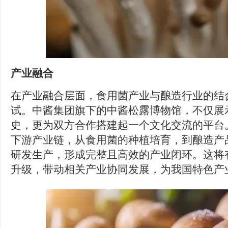
产业融合
在产业融合层面，食用菌产业与酿造行业的结
试。中酱集团旗下的中酱松露博物馆，不仅展
史，更为双方合作搭建起一个文化交流的平台
下游产业链，从食用菌的种植培育，到酿造产
研发生产，形成完整且高效的产业闭环。这将
升级，带动相关产业协同发展，为我国特色产