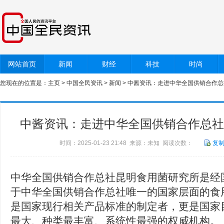
网站首页
新闻
财经
科技
时尚
您现在的位置是：
主页
>
中国全民资讯
>
新闻
> 中酱资讯：走进中华全国供销合作
中酱资讯：走进中华全国供销合作总社
时间：2025-01-23 21:48 来源：未知 阅读次数：
复
中华全国供销合作总社昆明食用菌研究所是经
于中华全国供销合作总社唯一的国家层面的食
是国家现行相关产品标准的制定者，更是国家
最大、种类最丰富、系统性最强的权威机构。