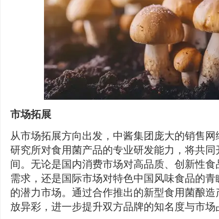
市场拓展
从市场拓展方向出发，中酱集团庞大的销售网
研究所对食用菌产品的专业研发能力，将共同
间。无论是国内消费市场对高品质、创新性食
需求，还是国际市场对特色中国风味食品的青
的潜力市场。通过合作推出的新型食用菌酿造
放异彩，进一步提升双方品牌的知名度与市场