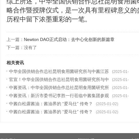
综上所述，中华全国供销合作总社昆明食用菌
略合作暨授牌仪式，是一次具有里程碑意义的
历程中留下浓墨重彩的一笔。
上一篇：
Newton DAO正式启动：去中心化创新的新篇章
下一篇：没有了
相关资讯
中华全国供销合作总社昆明食用菌研究所与中酱江苏
(2025-01-
官宣！中华全国供销合作总社昆明食用菌研究所与中
22)
(2025-01-
中酱资讯：中华全国供销合作总社昆明食用菌研究所
15)
(2025-01-
中酱资讯：新沂市委书记李胜一行莅临中酱集团参观
08)
(2025-01-
中酱白松露酱油：酱油界的 “爱马仕” 传奇？
08)
(2025-01-02)
中酱白松露酱油：酱油界的 “爱马仕” 传奇？
(2025-01-02)