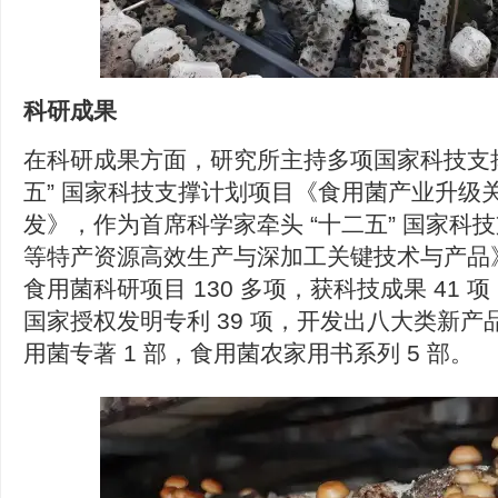
科研成果
在科研成果方面，研究所主持多项国家科技支撑
五” 国家科技支撑计划项目《食用菌产业升级
发》，作为首席科学家牵头 “十二五” 国家科
等特产资源高效生产与深加工关键技术与产品》
食用菌科研项目 130 多项，获科技成果 41 项
国家授权发明专利 39 项，开发出八大类新产品
用菌专著 1 部，食用菌农家用书系列 5 部。