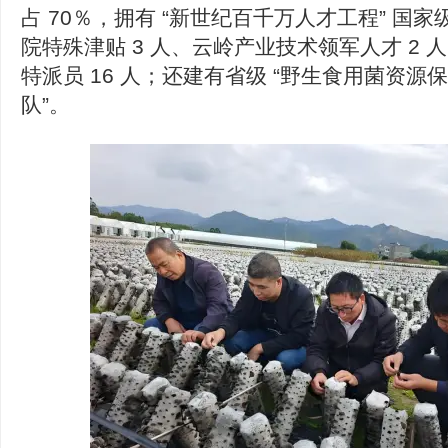
占 70％，拥有 “新世纪百千万人才工程” 国家
院特殊津贴 3 人、云岭产业技术领军人才 2 人
特派员 16 人；还建有省级 “野生食用菌资
队”。