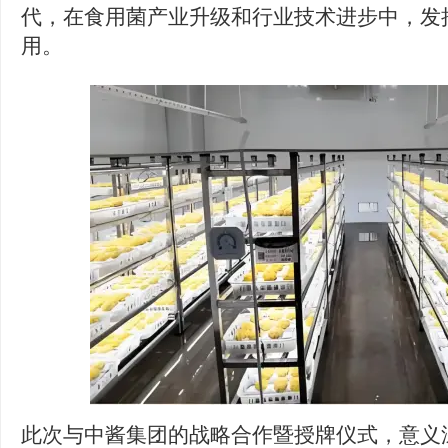
代，在食用菌产业升级和行业技术进步中，发
用。
此次与中酱集团的战略合作暨授牌仪式，意义